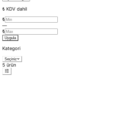
₺ KDV dahil
₺
—
₺
Uygula
Kategori
Seçiniz
5
ürün