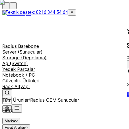
Teknik destek: 0216 344 54 64
Radius Barebone
Server (Sunucular)
Storage (Depolama)
Ağ (Switch)
Yedek Parçalar
Notebook / PC
Güvenlik Ürünleri
S
Rack Altyapı
Ü
Tüm Ürünler
/
Radius OEM Sunucular
Filtre
Marka
Fiyat Aralığı