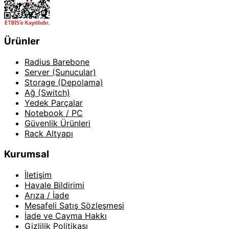
Ürünler
Radius Barebone
Server (Sunucular)
Storage (Depolama)
Ağ (Switch)
Yedek Parçalar
Notebook / PC
Güvenlik Ürünleri
Rack Altyapı
Kurumsal
İletişim
Havale Bildirimi
Arıza / İade
Mesafeli Satış Sözleşmesi
İade ve Cayma Hakkı
Gizlilik Politikası