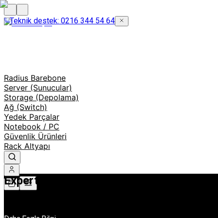
Teknik destek: 0216 344 54 64
Radius Barebone
Server (Sunucular)
Storage (Depolama)
Ağ (Switch)
Yedek Parçalar
Notebook / PC
Güvenlik Ürünleri
Rack Altyapı
ExpertCenter Pro ET900N G3
Masaüstünde Yapay Zeka Gücü