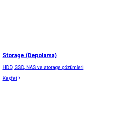
Storage (Depolama)
HDD, SSD, NAS ve storage çözümleri
Keşfet