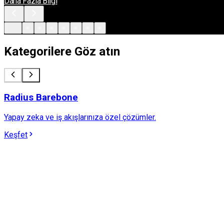
Daha Fazla Bilgi
Kategorilere
Göz atın
Radius Barebone
Yapay zeka ve iş akışlarınıza özel çözümler.
Keşfet