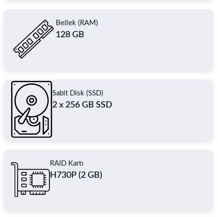
Bellek (RAM)
128 GB
Sabit Disk (SSD)
2 x 256 GB SSD
RAID Kartı
H730P (2 GB)