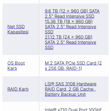
9.6 TB (12 x 960 GB) SATA
2.5" Read Intensive SSD
15.36 TB (18 x 960 GB)
Net SSD
SATA 2.5" Read Intensive
Kapasitesi
SSD
21.12 TB (24 x 960 GB)
SATA 2.5" Read Intensive
SSD
OS Boot
M.2 SATA PCIe SSD Card (2
Kartı
x 256 GB, RAID-1)
LSI® SAS 3108 Hardware
RAID Kartı
RAID Card, 2 GB Cache ,
Battery Backup Unit
Intel® x710 Dual Port 10GbE