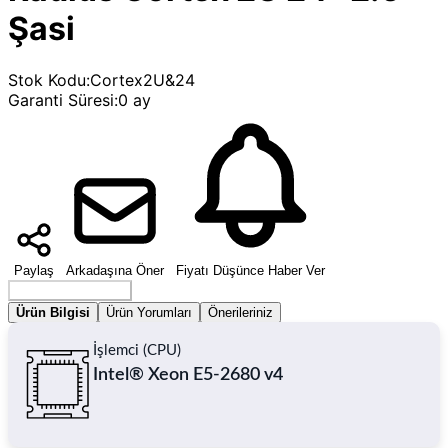
Şasi
Stok Kodu
:
Cortex2U&24
Garanti Süresi
:
0 ay
Paylaş
Arkadaşına Öner
Fiyatı Düşünce Haber Ver
Seçenek Belirleyin
Ürün Bilgisi
Ürün Yorumları
Önerileriniz
İşlemci (CPU)
Intel® Xeon E5-2680 v4