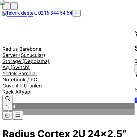
Teknik destek: 0216 344 54 64
Radius Barebone
Server (Sunucular)
Storage (Depolama)
Ağ (Switch)
Yedek Parçalar
Notebook / PC
Güvenlik Ürünleri
S
Rack Altyapı
Ü
Büyüt
1
/
4
Radius Cortex 2U 24x2.5”