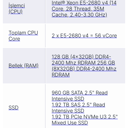
Intel® Xeon E5-2680 v4 (14
İşlemci
Core, 28 Thread, 35M
(CPU)
Cache, 2.40-3.30 GHz)
Toplam CPU
2 x E5-2680 v4 = 56 vCore
Core
128 GB (4x32GB) DDR4-
2400 Mhz RDRAM 256 GB
Bellek (RAM)
(8X32GB) DDR4-2400 Mhz
RDRAM
960 GB SATA 2.5" Read
Intensive SSD
1.92 TB SAS 2.5" Read
SSD
Intensive SSD
1.92 TB PCIe NVMe U3 2.5"
Mixed Use SSD