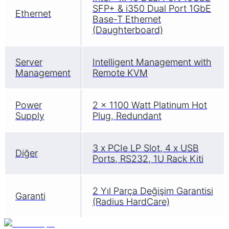
SFP+ & i350 Dual Port 1GbE
Ethernet
Base-T Ethernet
(Daughterboard)
Server
Intelligent Management with
Management
Remote KVM
Power
2 x 1100 Watt Platinum Hot
Supply
Plug, Redundant
3 x PCIe LP Slot, 4 x USB
Diğer
Ports, RS232, 1U Rack Kiti
2 Yıl Parça Değişim Garantisi
Garanti
(Radius HardCare)