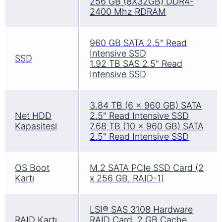
256 GB (8X32GB) DDR4-
2400 Mhz RDRAM
960 GB SATA 2.5" Read
Intensive SSD
SSD
1.92 TB SAS 2.5" Read
Intensive SSD
3.84 TB (6 x 960 GB) SATA
Net HDD
2.5" Read Intensive SSD
Kapasitesi
7.68 TB (10 x 960 GB) SATA
2.5" Read Intensive SSD
OS Boot
M.2 SATA PCIe SSD Card (2
Kartı
x 256 GB, RAID-1)
LSI® SAS 3108 Hardware
RAID Kartı
RAID Card, 2 GB Cache ,