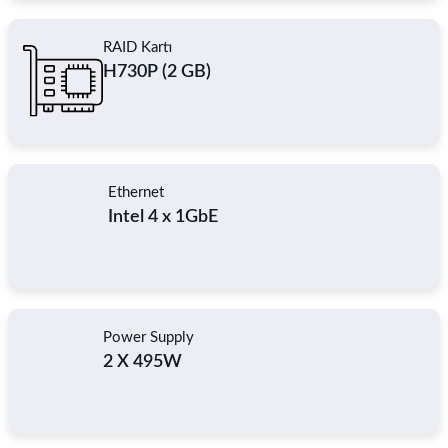
RAID Kartı
H730P (2 GB)
Ethernet
Intel 4 x 1GbE
Power Supply
2 X 495W