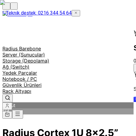
Teknik destek: 0216 344 54 64
Radius Barebone
Server (Sunucular)
Storage (Depolama)
Ağ (Switch)
Yedek Parçalar
Notebook / PC
Güvenlik Ürünleri
S
Rack Altyapı
Ü
Büyüt
1
/
4
Radius Cortex 1U 8x2.5”