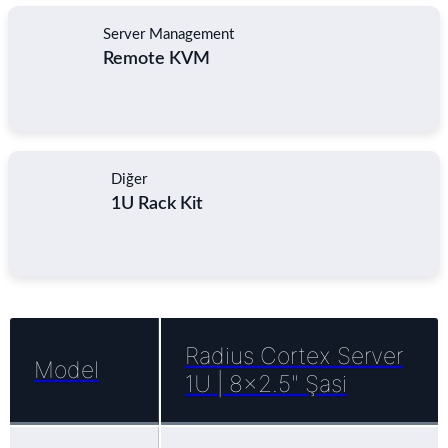
Server Management
Remote KVM
Diğer
1U Rack Kit
Radius Cortex Server
Model
1U | 8x2.5" Şasi