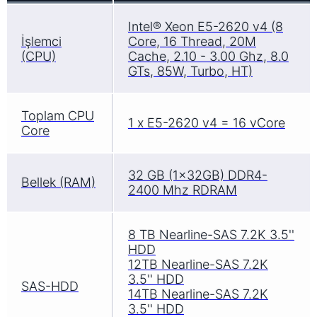
Intel® Xeon E5-2620 v4 (8
İşlemci
Core, 16 Thread, 20M
(CPU)
Cache, 2.10 - 3.00 Ghz, 8.0
GTs, 85W, Turbo, HT)
Toplam CPU
1 x E5-2620 v4 = 16 vCore
Core
32 GB (1x32GB) DDR4-
Bellek (RAM)
2400 Mhz RDRAM
8 TB Nearline-SAS 7.2K 3.5''
HDD
12TB Nearline-SAS 7.2K
3.5'' HDD
SAS-HDD
14TB Nearline-SAS 7.2K
3.5'' HDD