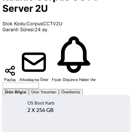
Server 2U
Stok Kodu
:
CorpusCCTV2U
Garanti Süresi
:
24 ay
Paylaş
Arkadaşına Öner
Fiyatı Düşünce Haber Ver
Seçenek Belirleyin
Ürün Bilgisi
Ürün Yorumları
Önerileriniz
OS Boot Kartı
2 X 256 GB