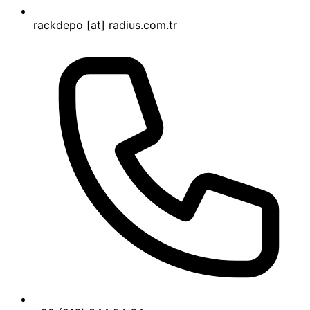
rackdepo [at] radius.com.tr