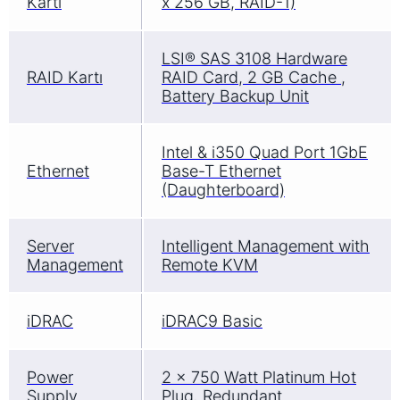
Kartı
x 256 GB, RAID-1)
LSI® SAS 3108 Hardware
RAID Kartı
RAID Card, 2 GB Cache ,
Battery Backup Unit
Intel & i350 Quad Port 1GbE
Ethernet
Base-T Ethernet
(Daughterboard)
Server
Intelligent Management with
Management
Remote KVM
iDRAC
iDRAC9 Basic
Power
2 x 750 Watt Platinum Hot
Supply
Plug, Redundant