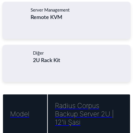
Server Management
Remote KVM
Diğer
2U Rack Kit
Radius Corpus
Model
Backup Server 2U |
12'li Şasi