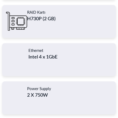
RAID Kartı
H730P (2 GB)
Ethernet
Intel 4 x 1GbE
Power Supply
2 X 750W