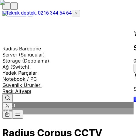
Teknik destek: 0216 344 54 64
Radius Barebone
Server (Sunucular)
Storage (Depolama)
Ağ (Switch)
Yedek Parçalar
Notebook / PC
Güvenlik Ürünleri
S
Rack Altyapı
Ü
Büyüt
1
/
4
Radius Corpus CCTV