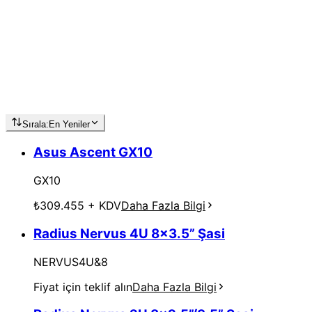
Sırala:
En Yeniler
Asus Ascent GX10
GX10
₺309.455
+ KDV
Daha Fazla Bilgi
Radius Nervus 4U 8x3.5” Şasi
NERVUS4U&8
Fiyat için teklif alın
Daha Fazla Bilgi