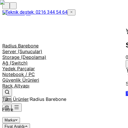
Teknik destek: 0216 344 54 64
Radius Barebone
Server (Sunucular)
Storage (Depolama)
Ağ (Switch)
Yedek Parçalar
Notebook / PC
Güvenlik Ürünleri
S
Rack Altyapı
Ü
Tüm Ürünler
/
Radius Barebone
Filtre
Marka
Fiyat Aralığı