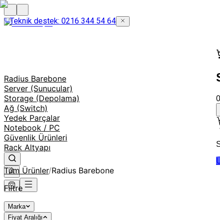
Teknik destek: 0216 344 54 64
Radius Barebone
Server (Sunucular)
Storage (Depolama)
Ağ (Switch)
Yedek Parçalar
Notebook / PC
Güvenlik Ürünleri
S
Rack Altyapı
Ü
Tüm Ürünler
/
Radius Barebone
Filtre
Marka
Fiyat Aralığı