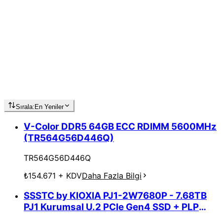
Sırala:
En Yeniler
V-Color DDR5 64GB ECC RDIMM 5600MHz
(TR564G56D446Q)
TR564G56D446Q
₺154.671
+ KDV
Daha Fazla Bilgi
SSSTC by KIOXIA PJ1-2W7680P - 7.68TB
PJ1 Kurumsal U.2 PCIe Gen4 SSD + PLP
-1DWPD 5Yıl