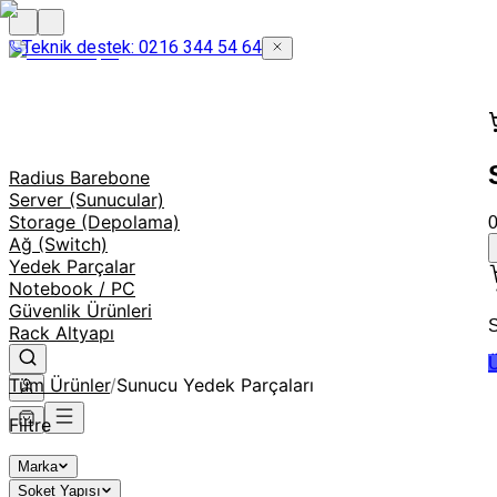
Teknik destek: 0216 344 54 64
Radius Barebone
Server (Sunucular)
Storage (Depolama)
Ağ (Switch)
Yedek Parçalar
Notebook / PC
Güvenlik Ürünleri
S
Rack Altyapı
Ü
Tüm Ürünler
/
Sunucu Yedek Parçaları
Filtre
Marka
Soket Yapısı