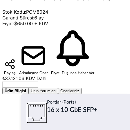
Stok Kodu
:
PCM8024
Garanti Süresi
:
6 ay
Fiyat
:
$650.00 + KDV
Paylaş
Arkadaşına Öner
Fiyatı Düşünce Haber Ver
₺37.121,06
KDV Dahil
Seçenek Belirleyin
Ürün Bilgisi
Ürün Yorumları
Önerileriniz
Portlar (Ports)
16 x 10 GbE SFP+