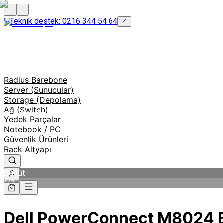
Teknik destek: 0216 344 54 64
Radius Barebone
Server (Sunucular)
Storage (Depolama)
Ağ (Switch)
Yedek Parçalar
Notebook / PC
Güvenlik Ürünleri
Rack Altyapı
Büyüt
1
/
7
Dell PowerConnect M8024 B