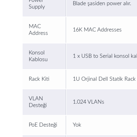
Power
Blade şasiden power alır.
Supply
MAC
16K MAC Addresses
Address
Konsol
1 x USB to Serial konsol kab
Kablosu
Rack Kiti
1U Orjinal Dell Statik Rack 
VLAN
1.024 VLANs
Desteği
PoE Desteği
Yok