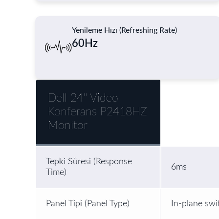
Yenileme Hızı (Refreshing Rate)
60Hz
Dell 24'' Video
Konferans P2418HZ
Monitor
Tepki Süresi (Response
6ms
Time)
Panel Tipi (Panel Type)
In-plane swi