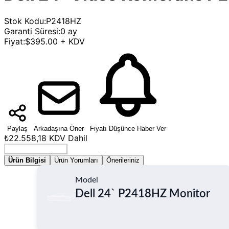
Stok Kodu
:
P2418HZ
Garanti Süresi
:
0 ay
Fiyat
:
$395.00 + KDV
Paylaş
Arkadaşına Öner
Fiyatı Düşünce Haber Ver
₺22.558,18
KDV Dahil
Seçenek Belirleyin
Ürün Bilgisi
Ürün Yorumları
Önerileriniz
Model
Dell 24` P2418HZ Monitor