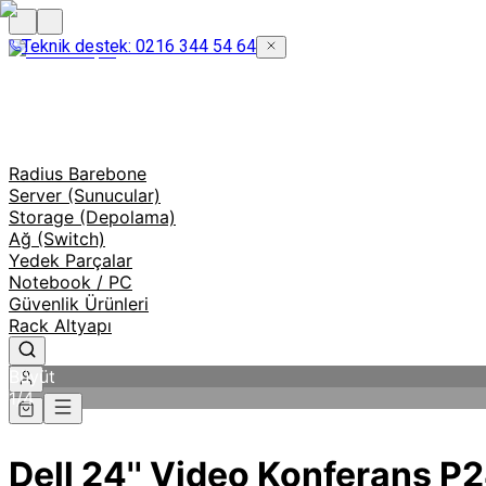
Teknik destek: 0216 344 54 64
Radius Barebone
Server (Sunucular)
Storage (Depolama)
Ağ (Switch)
Yedek Parçalar
Notebook / PC
Güvenlik Ürünleri
Rack Altyapı
Büyüt
1
/
4
Dell 24'' Video Konferans 