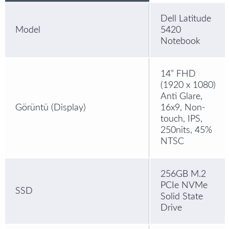
Dell Latitude
Model
5420
Notebook
14” FHD
(1920 x 1080)
Anti Glare,
Görüntü (Display)
16x9, Non-
touch, IPS,
250nits, 45%
NTSC
256GB M.2
PCIe NVMe
SSD
Solid State
Drive