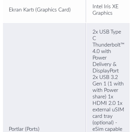
Intel Iris XE
Ekran Kartı (Graphics Card)
Graphics
2x USB Type
C
Thunderbolt™
4.0 with
Power
Delivery &
DisplayPort
2x USB 3.2
Gen 1 (1 with
with Power
share) 1x
HDMI 2.0 1x
external uSIM
card tray
(optional) -
Portlar (Ports)
eSim capable