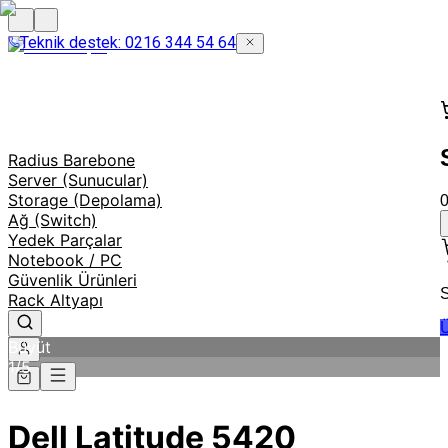
Teknik destek: 0216 344 54 64
Radius Barebone
Server (Sunucular)
Storage (Depolama)
Ağ (Switch)
Yedek Parçalar
Notebook / PC
Güvenlik Ürünleri
S
Rack Altyapı
Ü
Büyüt
1
/
5
Dell Latitude 5420