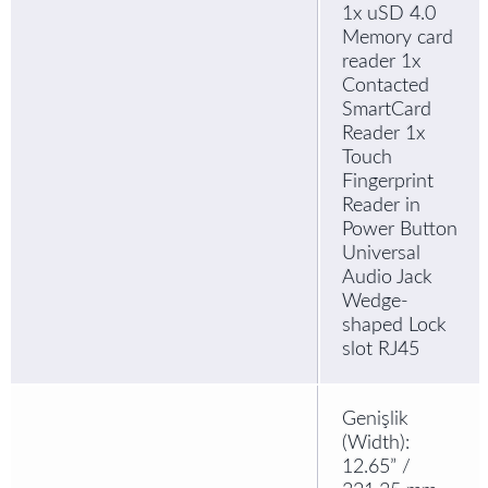
1x uSD 4.0
Memory card
reader 1x
Contacted
SmartCard
Reader 1x
Touch
Fingerprint
Reader in
Power Button
Universal
Audio Jack
Wedge-
shaped Lock
slot RJ45
Genişlik
(Width):
12.65” /