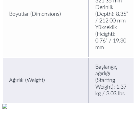
321.35 mm
Derinlik
Boyutlar (Dimensions)
(Depth): 8.35”
/ 212.00 mm
Yükseklik
(Height):
0.76” / 19.30
mm
Başlangıç
ağırlığı
Ağırlık (Weight)
(Starting
Weight): 1.37
kg / 3.03 lbs