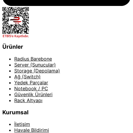
Ürünler
Radius Barebone
Server (Sunucular)
Storage (Depolama)
Ağ (Switch)
Yedek Parçalar
Notebook / PC
Güvenlik Ürünleri
Rack Altyapı
Kurumsal
İletişim
Havale Bildirimi