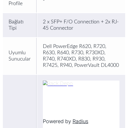
-
Profile
Bağlatı
2 x SFP+ F/O Connection + 2x RJ-
Tipi
45 Connector
Dell PowerEdge R620, R720,
Uyumlu
R630, R640, R730, R730XD,
Sunucular
R740, R740XD, R830, R930,
R7425, R940, PowerVault DL4000
Powered by
Radius