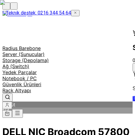
Teknik destek: 0216 344 54 64
Radius Barebone
Server (Sunucular)
Storage (Depolama)
Ağ (Switch)
Yedek Parçalar
Notebook / PC
Güvenlik Ürünleri
S
Rack Altyapı
Ü
Büyüt
1
/
4
DELL NIC Broadcom 57800