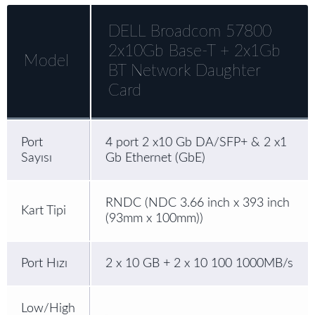
DELL Broadcom 57800
2x10Gb Base-T + 2x1Gb
Model
BT Network Daughter
Card
Port
4 port 2 x10 Gb DA/SFP+ & 2 x1
Sayısı
Gb Ethernet (GbE)
RNDC (NDC 3.66 inch x 393 inch
Kart Tipi
(93mm x 100mm))
Port Hızı
2 x 10 GB + 2 x 10 100 1000MB/s
Low/High