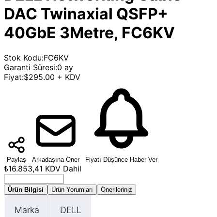
DAC Twinaxial QSFP+
40GbE 3Metre, FC6KV
Stok Kodu
:
FC6KV
Garanti Süresi
:
0 ay
Fiyat
:
$295.00 + KDV
Paylaş
Arkadaşına Öner
Fiyatı Düşünce Haber Ver
₺16.853,41
KDV Dahil
Seçenek Belirleyin
Ürün Bilgisi
Ürün Yorumları
Önerileriniz
Marka
DELL