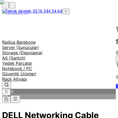
Teknik destek: 0216 344 54 64
Radius Barebone
Server (Sunucular)
Storage (Depolama)
Ağ (Switch)
Yedek Parçalar
Notebook / PC
Güvenlik Ürünleri
S
Rack Altyapı
Ü
Büyüt
1
/
2
DELL Networking Cable