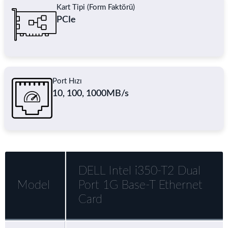
Kart Tipi (Form Faktörü)
PCIe
Port Hızı
10, 100, 1000MB/s
DELL Intel i350-T2 Dual
Model
Port 1G Base-T Ethernet
Card