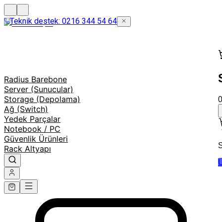
Teknik destek: 0216 344 54 64
Radius Barebone
Server (Sunucular)
Storage (Depolama)
Ağ (Switch)
Yedek Parçalar
Notebook / PC
Güvenlik Ürünleri
S
Rack Altyapı
Ü