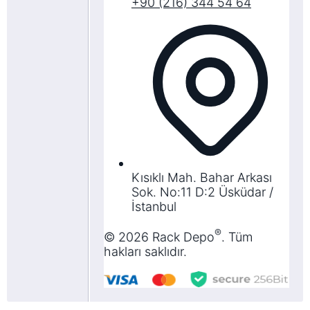
+90 (216) 344 54 64
Kısıklı Mah. Bahar Arkası
Sok. No:11 D:2 Üsküdar /
İstanbul
®
©
2026
Rack Depo
. Tüm
hakları saklıdır.