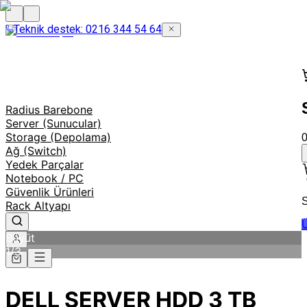
Teknik destek: 0216 344 54 64
Radius Barebone
Server (Sunucular)
Storage (Depolama)
Ağ (Switch)
Yedek Parçalar
Notebook / PC
Güvenlik Ürünleri
S
Rack Altyapı
Ü
Büyüt
1
/
3
DELL SERVER HDD 3 TB