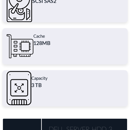
SCSI SAS2
Cache
128MB
Capacity
3 TB
DELL SERVER HDD 3