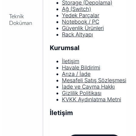
Storage (Depolama)
Ağ (Switch)
Yedek Parçalar
Teknik
Notebook / PC
Doküman
Güvenlik Ürünleri
Rack Altyapı
Kurumsal
İletişim
Havale Bildirimi
Arıza / İade
Mesafeli Satış Sözleşmesi
İade ve Cayma Hakkı
Gizlilik Politikası
KVKK Aydınlatma Metni
İletişim