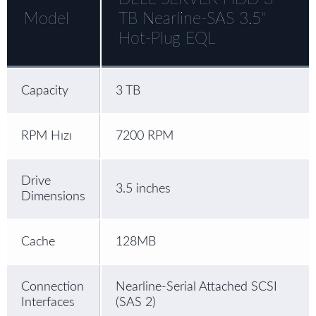
Model
TB Nearline-SAS 3.5"
Hot-Plug EQL
Capacity
3 TB
RPM Hızı
7200 RPM
Drive
3.5 inches
Dimensions
Cache
128MB
Connection
Nearline-Serial Attached SCSI
Interfaces
(SAS 2)