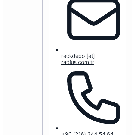
rackdepo [at]
radius.com.tr
+90 (216) 344 54 64