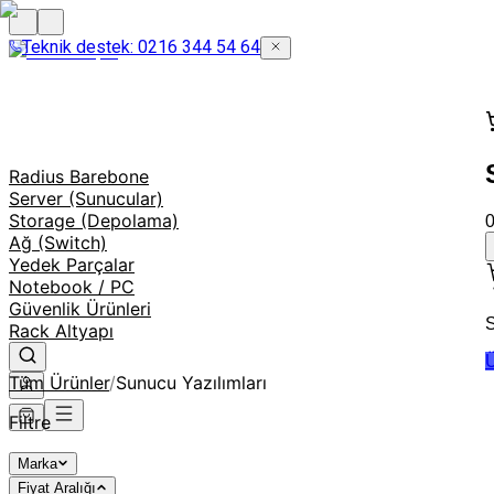
Teknik destek: 0216 344 54 64
Radius Barebone
Server (Sunucular)
Storage (Depolama)
Ağ (Switch)
Yedek Parçalar
Notebook / PC
Güvenlik Ürünleri
S
Rack Altyapı
Ü
Tüm Ürünler
/
Sunucu Yazılımları
Filtre
Marka
Fiyat Aralığı