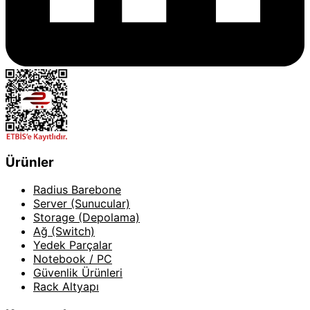
Ürünler
Radius Barebone
Server (Sunucular)
Storage (Depolama)
Ağ (Switch)
Yedek Parçalar
Notebook / PC
Güvenlik Ürünleri
Rack Altyapı