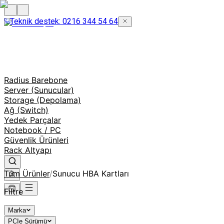
Teknik destek: 0216 344 54 64
Radius Barebone
Server (Sunucular)
Storage (Depolama)
Ağ (Switch)
Yedek Parçalar
Notebook / PC
Güvenlik Ürünleri
Rack Altyapı
Tüm Ürünler
/
Sunucu HBA Kartları
Filtre
Marka
PCIe Sürümü