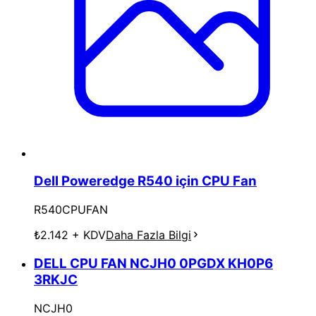
Dell Poweredge R540 için CPU Fan
R540CPUFAN
₺2.142
+ KDV
Daha Fazla Bilgi
DELL CPU FAN NCJH0 0PGDX KH0P6
3RKJC
NCJH0