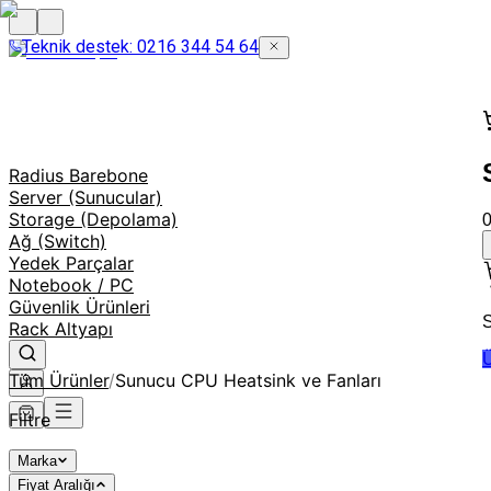
Teknik destek: 0216 344 54 64
Radius Barebone
Server (Sunucular)
Storage (Depolama)
Ağ (Switch)
Yedek Parçalar
Notebook / PC
Güvenlik Ürünleri
S
Rack Altyapı
Ü
Tüm Ürünler
/
Sunucu CPU Heatsink ve Fanları
Filtre
Marka
Fiyat Aralığı