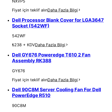
NXVP5
Fiyat için teklif alın
Daha Fazla Bilgi
Dell Processor Blank Cover for LGA3647
Socket (542WF)
542WF
₺238
+ KDV
Daha Fazla Bilgi
Dell GY676 Poweredge T610 2 Fan
Assembly RK388
GY676
Fiyat için teklif alın
Daha Fazla Bilgi
Dell 90C8M Server Cooling Fan For Dell
PowerEdge R510
90C8M