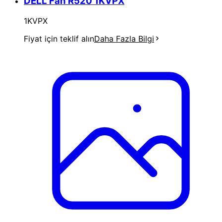
DELL Fan R520 1KVPX
1KVPX
Fiyat için teklif alın
Daha Fazla Bilgi