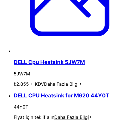
DELL Cpu Heatsink 5JW7M
5JW7M
₺2.855
+ KDV
Daha Fazla Bilgi
DELL CPU Heatsink for M620 44Y0T
44Y0T
Fiyat için teklif alın
Daha Fazla Bilgi