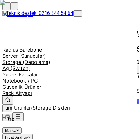
Teknik destek: 0216 344 54 64
Radius Barebone
Server (Sunucular)
Storage (Depolama)
Ağ (Switch)
Yedek Parçalar
Notebook / PC
Güvenlik Ürünleri
S
Rack Altyapı
Ü
Tüm Ürünler
/
Storage Diskleri
Filtre
Marka
Fiyat Aralığı