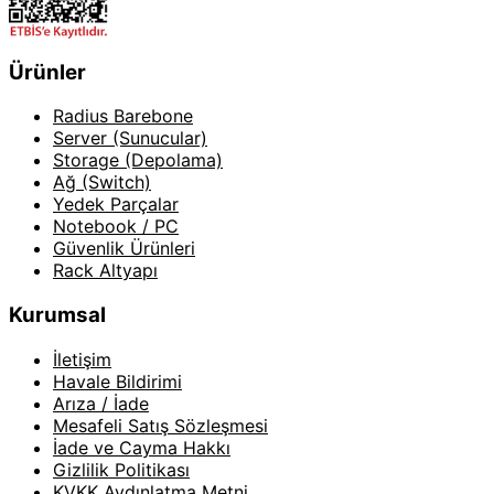
Ürünler
Radius Barebone
Server (Sunucular)
Storage (Depolama)
Ağ (Switch)
Yedek Parçalar
Notebook / PC
Güvenlik Ürünleri
Rack Altyapı
Kurumsal
İletişim
Havale Bildirimi
Arıza / İade
Mesafeli Satış Sözleşmesi
İade ve Cayma Hakkı
Gizlilik Politikası
KVKK Aydınlatma Metni