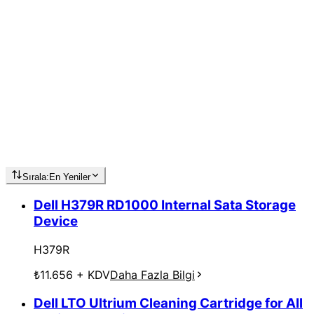
Sırala:
En Yeniler
Dell H379R RD1000 Internal Sata Storage
Device
H379R
₺11.656
+ KDV
Daha Fazla Bilgi
Dell LTO Ultrium Cleaning Cartridge for All