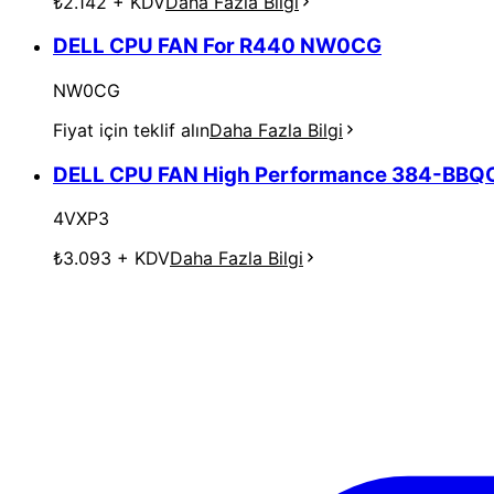
₺2.142
+ KDV
Daha Fazla Bilgi
DELL CPU FAN For R440 NW0CG
NW0CG
Fiyat için teklif alın
Daha Fazla Bilgi
DELL CPU FAN High Performance 384-BBQ
4VXP3
₺3.093
+ KDV
Daha Fazla Bilgi