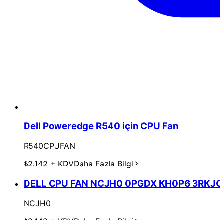
Dell Poweredge R540 için CPU Fan
R540CPUFAN
₺2.142
+ KDV
Daha Fazla Bilgi
DELL CPU FAN NCJH0 0PGDX KH0P6 3RKJ
NCJH0