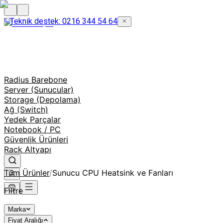
Teknik destek: 0216 344 54 64
Radius Barebone
Server (Sunucular)
Storage (Depolama)
Ağ (Switch)
Yedek Parçalar
Notebook / PC
Güvenlik Ürünleri
Rack Altyapı
Tüm Ürünler
/
Sunucu CPU Heatsink ve Fanları
Filtre
Marka
Fiyat Aralığı