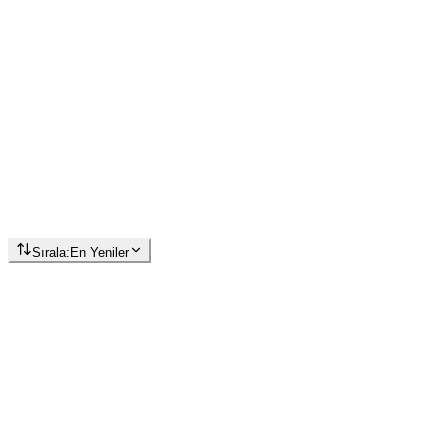
Sırala:
En Yeniler