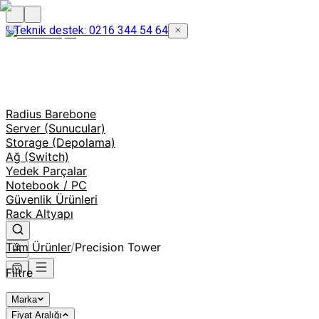
Teknik destek: 0216 344 54 64
Radius Barebone
Server (Sunucular)
Storage (Depolama)
Ağ (Switch)
Yedek Parçalar
Notebook / PC
Güvenlik Ürünleri
Rack Altyapı
Tüm Ürünler
/
Precision Tower
Filtre
Marka
Fiyat Aralığı