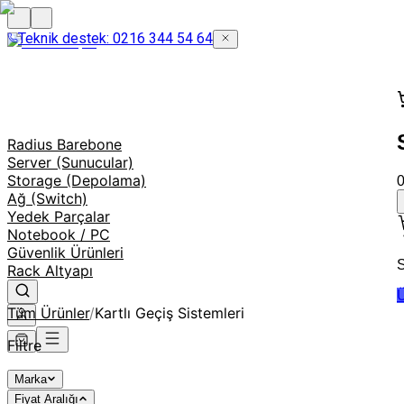
Teknik destek: 0216 344 54 64
Radius Barebone
Server (Sunucular)
Storage (Depolama)
Ağ (Switch)
Yedek Parçalar
Notebook / PC
Güvenlik Ürünleri
S
Rack Altyapı
Ü
Tüm Ürünler
/
Kartlı Geçiş Sistemleri
Filtre
Marka
Fiyat Aralığı