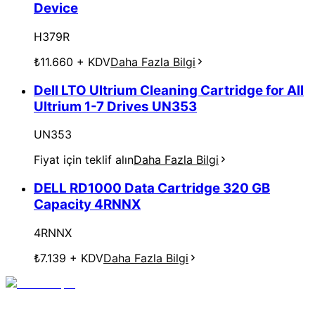
Device
H379R
₺11.660
+ KDV
Daha Fazla Bilgi
Dell LTO Ultrium Cleaning Cartridge for All
Ultrium 1-7 Drives UN353
UN353
Fiyat için teklif alın
Daha Fazla Bilgi
DELL RD1000 Data Cartridge 320 GB
Capacity 4RNNX
4RNNX
₺7.139
+ KDV
Daha Fazla Bilgi