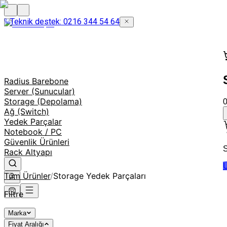
Teknik destek: 0216 344 54 64
Radius Barebone
Server (Sunucular)
Storage (Depolama)
Ağ (Switch)
Yedek Parçalar
Notebook / PC
Güvenlik Ürünleri
S
Rack Altyapı
Ü
Tüm Ürünler
/
Storage Yedek Parçaları
Filtre
Marka
Fiyat Aralığı