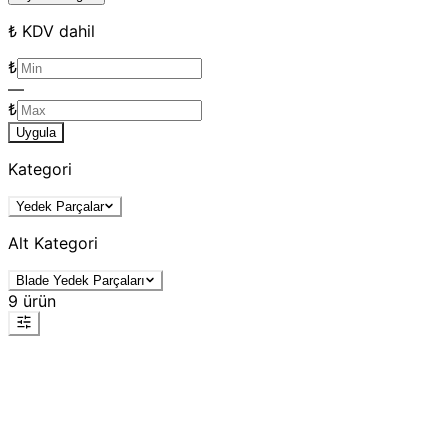
₺ KDV dahil
₺
—
₺
Uygula
Kategori
Yedek Parçalar
Alt Kategori
Blade Yedek Parçaları
9
ürün