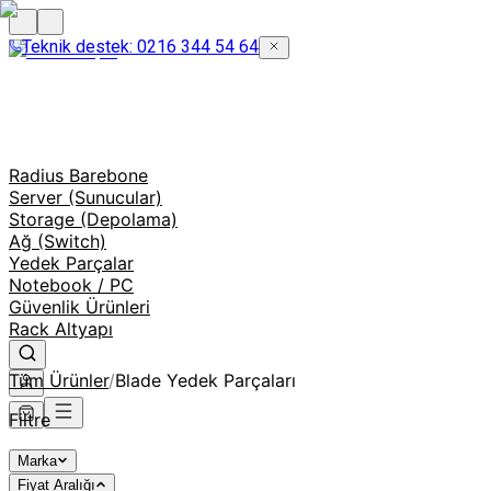
Teknik destek: 0216 344 54 64
Radius Barebone
Server (Sunucular)
Storage (Depolama)
Ağ (Switch)
Yedek Parçalar
Notebook / PC
Güvenlik Ürünleri
Rack Altyapı
Tüm Ürünler
/
Blade Yedek Parçaları
Filtre
Marka
Fiyat Aralığı